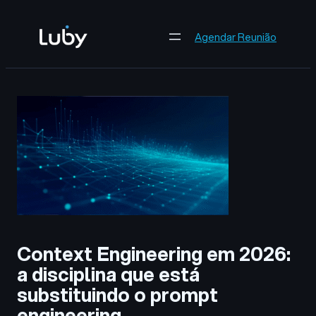
Pular
para
Agendar Reunião
o
conteúdo
Context Engineering em 2026:
a disciplina que está
substituindo o prompt
engineering