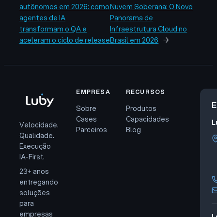
autônomos em 2026: como
Nuvem Soberana: O Novo
agentes de IA
Panorama de
transformam o QA e
Infraestrutura Cloud no
aceleram o ciclo de release
Brasil em 2026
→
EMPRESA
RECURSOS
E
Sobre
Produtos
Cases
Capacidades
L
Velocidade.
Parceiros
Blog
Qualidade.
Execução
IA-First.
23+ anos
entregando
soluções
para
empresas
L