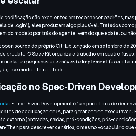
de escalar
de codificação são excelentes em reconhecer padrões, mas
ela de login”), eles produzem algo plausível. Tratados como
vem do modelo por trás do agente, vem do que existe, ou não 
it open source do próprio GitHub lançado em setembro de 2025
e produto. O Spec Kit organiza o trabalho em quatro fases:
m unidades pequenas e revisáveis) e
Implement
(executar m
ção, que muda o tempo todo.
ificação no Spec-Driven Develo
orks
: Spec-Driven Development é “um paradigma de desenvo
tes de codificação de IA, para gerar código executável”. N
o externo (entradas, saídas, pré-condições, pós-condições,
en/Then para descrever cenários, o mesmo vocabulário que