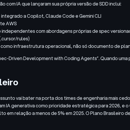
ção com IA que lançaram sua própria versão de SDD inclui:
 integrado a Copilot, Claude Code e Gemini CLI
ente AWS
independentes com abordagens próprias de spec versiona
.cursor/rules)
c como infraestrutura operacional, não só documento de pl
pec-Driven Development with Coding Agents”. Quando uma pr
leiro
e assunto vai bater na porta dos times de engenharia mais c
tam IA generativa como prioridade estratégica para 2026, e 
lto em relação a menos de 5% em 2025. O Plano Brasileiro de I