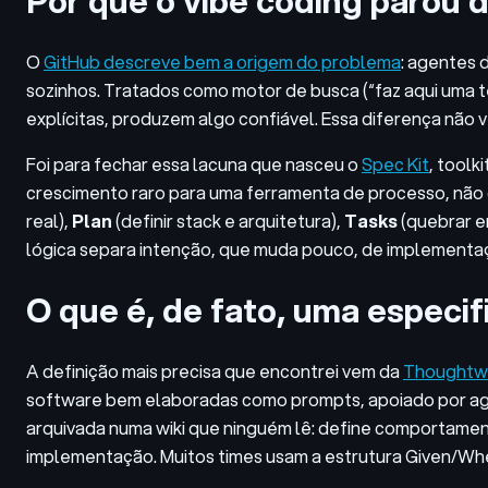
Por que o vibe coding parou 
O
GitHub descreve bem a origem do problema
: agentes 
sozinhos. Tratados como motor de busca (“faz aqui uma t
explícitas, produzem algo confiável. Essa diferença não 
Foi para fechar essa lacuna que nasceu o
Spec Kit
, toolk
crescimento raro para uma ferramenta de processo, não d
real),
Plan
(definir stack e arquitetura),
Tasks
(quebrar e
lógica separa intenção, que muda pouco, de implementa
O que é, de fato, uma espec
A definição mais precisa que encontrei vem da
Thoughtw
software bem elaboradas como prompts, apoiado por agen
arquivada numa wiki que ninguém lê: define comportament
implementação. Muitos times usam a estrutura Given/Wh