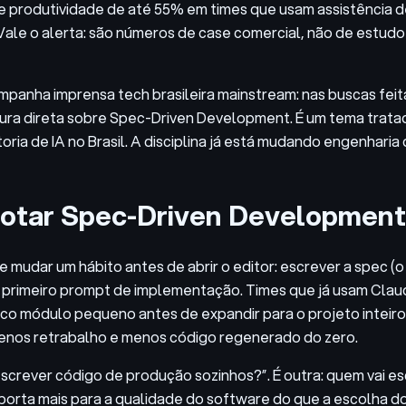
 produtividade de até 55% em times que usam assistência de
Vale o alerta: são números de case comercial, não de estud
mpanha imprensa tech brasileira mainstream: nas buscas fei
 direta sobre Spec-Driven Development. É um tema tratado
ia de IA no Brasil. A disciplina já está mudando engenharia 
adotar Spec-Driven Development
mudar um hábito antes de abrir o editor: escrever a spec (o 
 primeiro prompt de implementação. Times que já usam Clau
ico módulo pequeno antes de expandir para o projeto inteiro.
menos retrabalho e menos código regenerado do zero.
screver código de produção sozinhos?”. É outra: quem vai e
mporta mais para a qualidade do software do que a escolha d