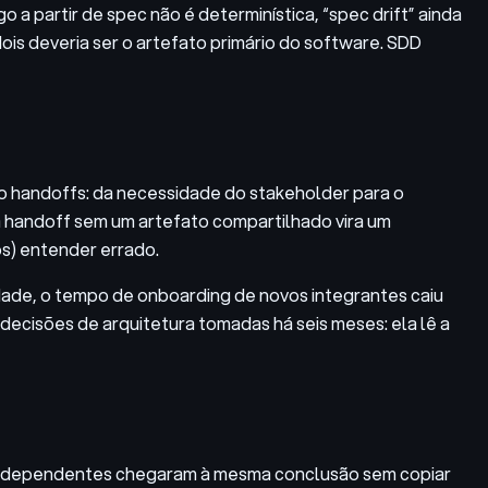
 a partir de spec não é determinística, “spec drift” ainda
is deveria ser o artefato primário do software. SDD
o handoffs: da necessidade do stakeholder para o
da handoff sem um artefato compartilhado vira um
os) entender errado.
dade, o tempo de onboarding de novos integrantes caiu
decisões de arquitetura tomadas há seis meses: ela lê a
 independentes chegaram à mesma conclusão sem copiar