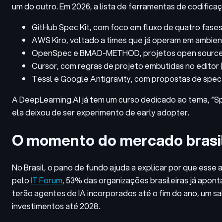
um do outro. Em 2026, a lista de ferramentas de codifica
GitHub Spec Kit, com foco em fluxo de quatro fases
AWS Kiro, voltado a times que já operam em ambi
OpenSpec e BMAD-METHOD, projetos open source 
Cursor, com regras de projeto embutidas no editor (
Tessl e Google Antigravity, com propostas de spe
A DeepLearning.AI já tem um curso dedicado ao tema, “S
ela deixou de ser experimento de early adopter.
O momento do mercado brasi
No Brasil, o pano de fundo ajuda a explicar por que ess
pelo
IT Forum
, 53% das organizações brasileiras já apon
terão agentes de IA incorporados até o fim do ano, um sa
investimentos até 2028.