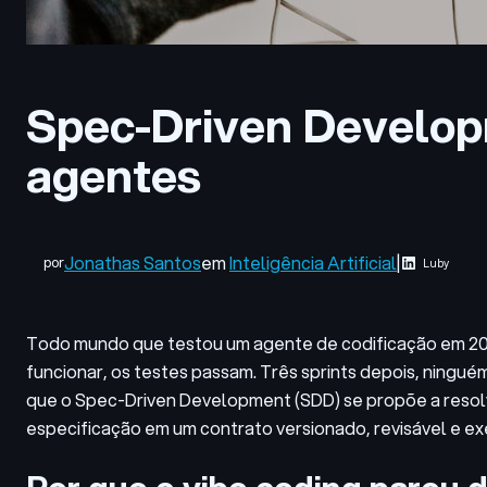
Spec-Driven Developm
agentes
Jonathas Santos
em
Inteligência Artificial
|
por
Luby
Todo mundo que testou um agente de codificação em 202
funcionar, os testes passam. Três sprints depois, ningué
que o Spec-Driven Development (SDD) se propõe a resolv
especificação em um contrato versionado, revisável e e