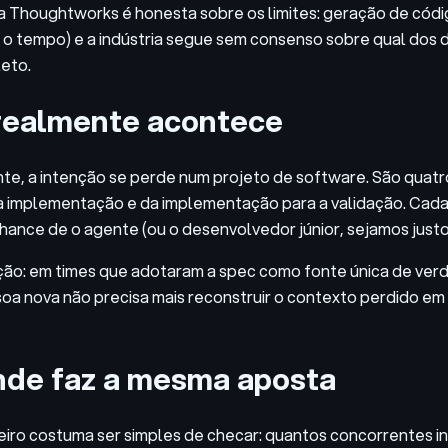
ia Thoughtworks é honesta sobre os limites: geração de código
o tempo) e a indústria segue sem consenso sobre qual dos do
leto.
 realmente acontece
e, a intenção se perde num projeto de software. São quatr
ara a implementação e da implementação para a validação. Ca
chance de o agente (ou o desenvolvedor júnior, sejamos just
ção: em times que adotaram a spec como fonte única de ver
oa nova não precisa mais reconstruir o contexto perdido em 
nde faz a mesma aposta
eiro costuma ser simples de checar: quantos concorrentes